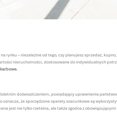
a rynku – niezależnie od tego, czy planujesz sprzedaż, kupno
wartości nieruchomości, dostosowane do indywidualnych potrze
skarbowe.
loletnim doświadczeniem, posiadający uprawnienia państwow
co oznacza, że sporządzone operaty szacunkowe są wykorzys
ena jest nie tylko rzetelna, ale także zgodna z obowiązującym